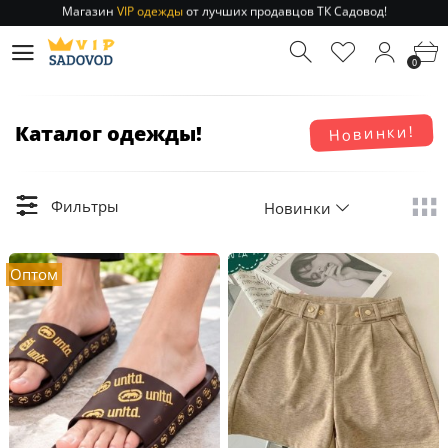
Отправление заказа 1-3 дня
по РФ и МСК!
Магазин
VIP одежды
от лучших продавцов ТК Садовод!
0
Отправление заказа 1-3 дня
по РФ и МСК!
Каталог одежды!
Новинки!
Фильтры
Новинки
Оптом