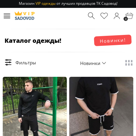
Отправление заказа 1-3 дня
по РФ и МСК!
Магазин
VIP одежды
от лучших продавцов ТК Садовод!
0
Отправление заказа 1-3 дня
по РФ и МСК!
Каталог одежды!
Новинки!
Фильтры
Новинки