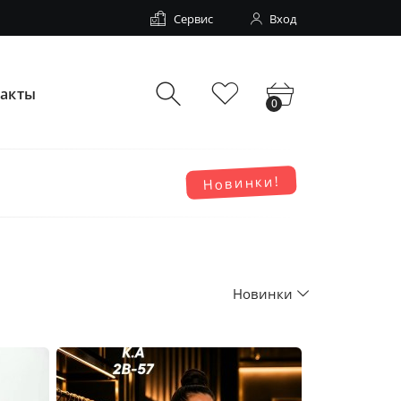
Сервис
Вход
такты
0
Новинки!
Новинки