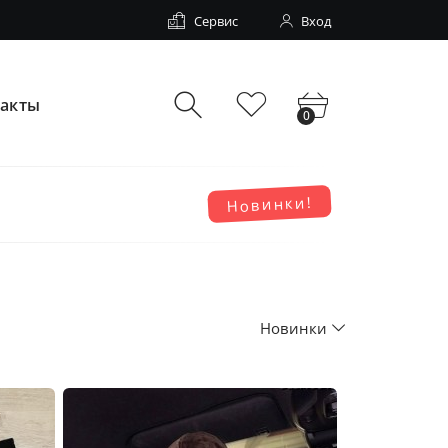
Сервис
Вход
такты
0
Новинки!
Новинки