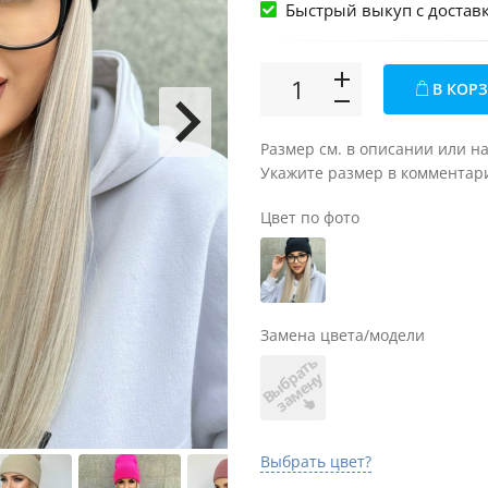
Быстрый выкуп c достав
В КОР
Размер см. в описании или н
Укажите размер в комментари
Цвет по фото
Замена цвета/модели
В
ы
б
а
т
ь
з
а
м
е
н
р
у
Выбрать цвет?