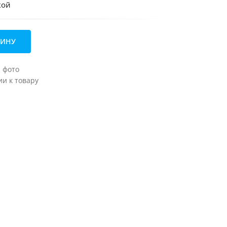
кой
ЗИНУ
а фото
и к товару