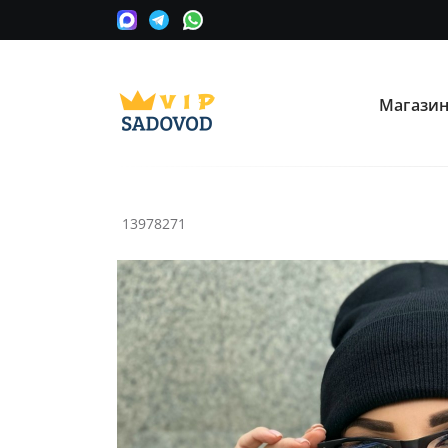
Магази
О нас
Опла
Мы сотрудничаем с оптовыми
Прини
поставщиками вещевых рынков в
карту
Москве.
13978271
Часто ищут:
Nike
Крос
Информация
Условия покупки
Как сделать заказ
Рассчитать доставку
Доставка и возврат