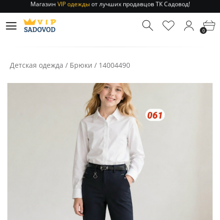
Отправление заказа 1-3 дня
по РФ и МСК!
Магазин
VIP одежды
от лучших продавцов ТК Садовод!
0
Отправление заказа 1-3 дня
по РФ и МСК!
Детская одежда
/
Брюки
/
14004490