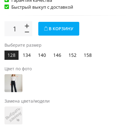
Гарантия качества
Быстрый выкуп c доставкой
В КОРЗИНУ
Выберите размер
128
134
140
146
152
158
Цвет по фото
Замена цвета/модели
В
ы
б
а
т
ь
з
а
м
е
н
р
у