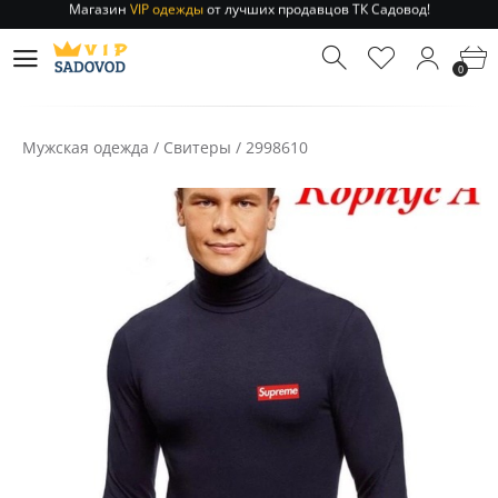
Отправление заказа 1-3 дня
по РФ и МСК!
Магазин
VIP одежды
от лучших продавцов ТК Садовод!
0
Отправление заказа 1-3 дня
по РФ и МСК!
Мужская одежда
/
Свитеры
/
2998610