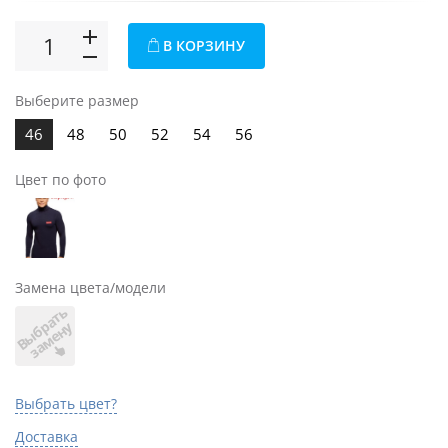
В КОРЗИНУ
Выберите размер
46
48
50
52
54
56
Цвет по фото
Замена цвета/модели
В
ы
б
а
т
ь
з
а
м
е
н
р
у
Выбрать цвет?
Доставка