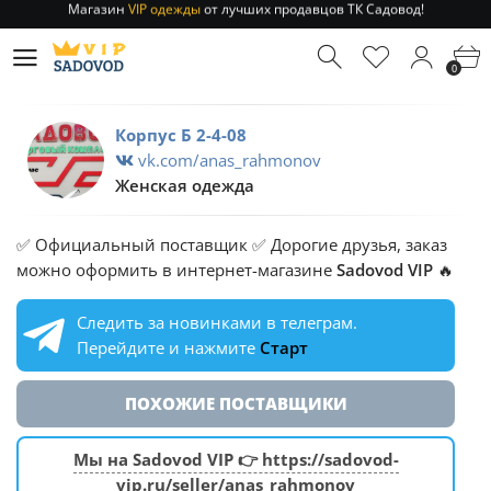
Отправление заказа 1-3 дня
по РФ и МСК!
Магазин
VIP одежды
от лучших продавцов ТК Садовод!
0
Отправление заказа 1-3 дня
по РФ и МСК!
Корпус Б 2-4-08
vk.com/anas_rahmonov
Женская одежда
✅ Официальный поставщик ✅ Дорогие друзья, заказ
можно оформить в интернет-магазине
Sadovod VIP
🔥
Следить за новинками в телеграм.
Перейдите и нажмите
Старт
ПОХОЖИЕ ПОСТАВЩИКИ
Мы на Sadovod VIP 👉 https://sadovod-
vip.ru/seller/anas_rahmonov