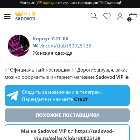
Отправление заказа 1-3 дня
по РФ и МСК!
Магазин
VIP одежды
от лучших продавцов ТК Садовод!
0
Отправление заказа 1-3 дня
по РФ и МСК!
Корпус А 2Г-06
vk.com/club180025138
Женская одежда
✅ Официальный поставщик ✅ Дорогие друзья, заказ
можно оформить в интернет-магазине
Sadovod VIP
🔥
Следить за новинками в телеграм.
Перейдите и нажмите
Старт
ПОХОЖИЕ ПОСТАВЩИКИ
Мы на Sadovod VIP 👉 https://sadovod-
vip.ru/seller/club180025138