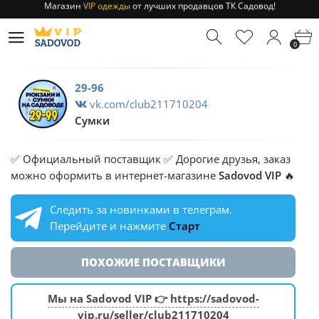
Отправление заказа 1-3 дня
по РФ и МСК!
Магазин
VIP одежды
от лучших продавцов ТК Садовод!
0
Отправление заказа 1-3 дня
по РФ и МСК!
29-96
vk.com/club211710204
Сумки
✅ Официальный поставщик ✅ Дорогие друзья, заказ
можно оформить в интернет-магазине
Sadovod VIP
🔥
Следить за новинками в телеграм.
Перейдите и нажмите
Старт
ПОХОЖИЕ ПОСТАВЩИКИ
Мы на Sadovod VIP 👉 https://sadovod-
vip.ru/seller/club211710204