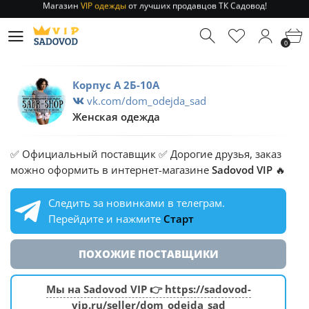
Отправление заказа 1-3 дня
по РФ и МСК!
Магазин
VIP одежды
от лучших продавцов ТК Садовод!
0
Отправление заказа 1-3 дня
по РФ и МСК!
Корпус А 2Б-10А
vk.com/dom_odejda_sad
Женская одежда
✅ Официальный поставщик ✅ Дорогие друзья, заказ
можно оформить в интернет-магазине
Sadovod VIP
🔥
Следить за новинками в телеграм.
Перейдите и нажмите
Старт
ПОХОЖИЕ ПОСТАВЩИКИ
Мы на Sadovod VIP 👉 https://sadovod-
vip.ru/seller/dom_odejda_sad