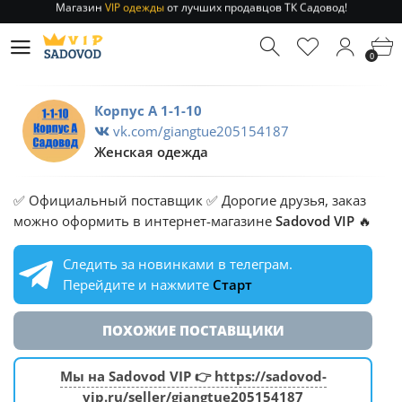
Отправление заказа 1-3 дня
по РФ и МСК!
Магазин
VIP одежды
от лучших продавцов ТК Садовод!
0
Отправление заказа 1-3 дня
по РФ и МСК!
Корпус А 1-1-10
vk.com/giangtue205154187
Женская одежда
✅ Официальный поставщик ✅ Дорогие друзья, заказ
можно оформить в интернет-магазине
Sadovod VIP
🔥
Следить за новинками в телеграм.
Перейдите и нажмите
Старт
ПОХОЖИЕ ПОСТАВЩИКИ
Мы на Sadovod VIP 👉 https://sadovod-
vip.ru/seller/giangtue205154187