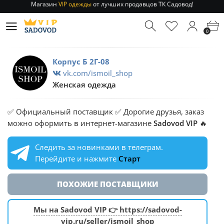
Отправление заказа 1-3 дня
по РФ и МСК!
Магазин
VIP одежды
от лучших продавцов ТК Садовод!
0
Отправление заказа 1-3 дня
по РФ и МСК!
Корпус Б 2Г-08
vk.com/ismoil_shop
Женская одежда
✅ Официальный поставщик ✅ Дорогие друзья, заказ
можно оформить в интернет-магазине
Sadovod VIP
🔥
Следить за новинками в телеграм.
Перейдите и нажмите
Старт
ПОХОЖИЕ ПОСТАВЩИКИ
Мы на Sadovod VIP 👉 https://sadovod-
vip.ru/seller/ismoil_shop