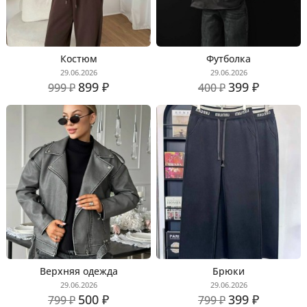
Костюм
Футболка
29.06.2026
29.06.2026
899 ₽
399 ₽
999 ₽
400 ₽
Верхняя одежда
Брюки
29.06.2026
29.06.2026
500 ₽
399 ₽
799 ₽
799 ₽