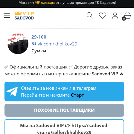
Отправление заказа 1-3 дня
по РФ и МСК!
Магазин
VIP одежды
от лучших продавцов ТК Садовод!
0
Отправление заказа 1-3 дня
по РФ и МСК!
29-100
vk.com/kholikov29
Сумки
✅ Официальный поставщик ✅ Дорогие друзья, заказ
можно оформить в интернет-магазине
Sadovod VIP
🔥
Следить за новинками в телеграм.
Перейдите и нажмите
Старт
ПОХОЖИЕ ПОСТАВЩИКИ
Мы на Sadovod VIP 👉 https://sadovod-
vip.ru/seller/kholikov29