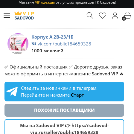
Отправление заказа 1-3 дня
по РФ и МСК!
Магазин
VIP одежды
от лучших продавцов ТК Садовод!
0
Отправление заказа 1-3 дня
по РФ и МСК!
Корпус А 2В-23/1Б
vk.com/public184659328
1000 мелочей
✅ Официальный поставщик ✅ Дорогие друзья, заказ
можно оформить в интернет-магазине
Sadovod VIP
🔥
Следить за новинками в телеграм.
Перейдите и нажмите
Старт
ПОХОЖИЕ ПОСТАВЩИКИ
Мы на Sadovod VIP 👉 https://sadovod-
vip.ru/seller/public184659328