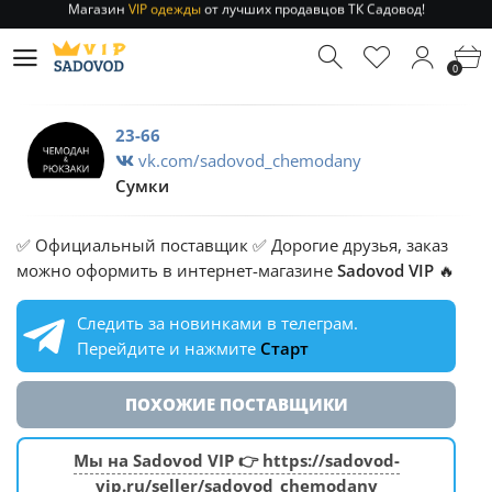
Отправление заказа 1-3 дня
по РФ и МСК!
Магазин
VIP одежды
от лучших продавцов ТК Садовод!
0
Отправление заказа 1-3 дня
по РФ и МСК!
23-66
vk.com/sadovod_chemodany
Сумки
✅ Официальный поставщик ✅ Дорогие друзья, заказ
можно оформить в интернет-магазине
Sadovod VIP
🔥
Следить за новинками в телеграм.
Перейдите и нажмите
Старт
ПОХОЖИЕ ПОСТАВЩИКИ
Мы на Sadovod VIP 👉 https://sadovod-
vip.ru/seller/sadovod_chemodany