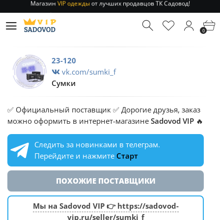
Отправление заказа 1-3 дня
по РФ и МСК!
Магазин
VIP одежды
от лучших продавцов ТК Садовод!
0
Отправление заказа 1-3 дня
по РФ и МСК!
23-120
vk.com/sumki_f
Сумки
✅ Официальный поставщик ✅ Дорогие друзья, заказ
можно оформить в интернет-магазине
Sadovod VIP
🔥
Следить за новинками в телеграм.
Перейдите и нажмите
Старт
ПОХОЖИЕ ПОСТАВЩИКИ
Мы на Sadovod VIP 👉 https://sadovod-
vip.ru/seller/sumki_f