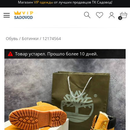
Отправление заказа 1-3 дня
по РФ и МСК!
Магазин
VIP одежды
от лучших продавцов ТК Садовод!
0
Отправление заказа 1-3 дня
по РФ и МСК!
Обувь
/
Ботинки
/
12174564
Товар устарел. Прошло более 10 дней.