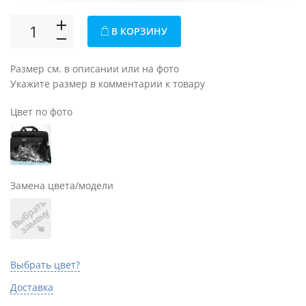
В КОРЗИНУ
Размер см. в описании или на фото
Укажите размер в комментарии к товару
Цвет по фото
Замена цвета/модели
В
ы
б
а
т
ь
з
а
м
е
н
р
у
Выбрать цвет?
Доставка