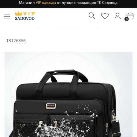
Отправление заказа 1-3 дня
по РФ и МСК!
Магазин
VIP одежды
от лучших продавцов ТК Садовод!
0
Отправление заказа 1-3 дня
по РФ и МСК!
13126866