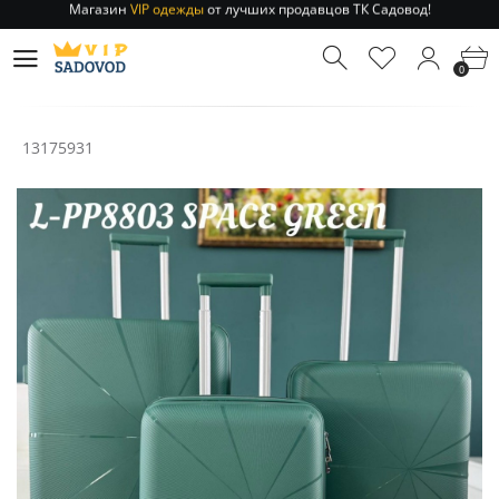
Отправление заказа 1-3 дня
по РФ и МСК!
Магазин
VIP одежды
от лучших продавцов ТК Садовод!
0
Отправление заказа 1-3 дня
по РФ и МСК!
13175931