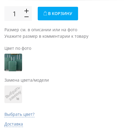
В КОРЗИНУ
Размер см. в описании или на фото
Укажите размер в комментарии к товару
Цвет по фото
Замена цвета/модели
В
ы
б
а
т
ь
з
а
м
е
н
р
у
Выбрать цвет?
Доставка