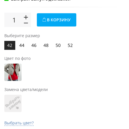
В КОРЗИНУ
Выберите размер
42
44
46
48
50
52
Цвет по фото
Замена цвета/модели
В
ы
б
а
т
ь
з
а
м
е
н
р
у
Выбрать цвет?