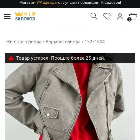
Отправление заказа 1-3 дня
по РФ и МСК!
Магазин
VIP одежды
от лучших продавцов ТК Садовод!
0
Отправление заказа 1-3 дня
по РФ и МСК!
Женская одежда
/
Верхняя одежда
/
13271804
Товар устарел. Прошло более 25 дней.