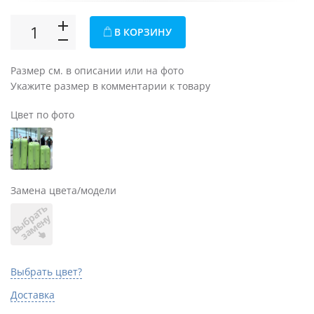
В КОРЗИНУ
Размер см. в описании или на фото
Укажите размер в комментарии к товару
Цвет по фото
Замена цвета/модели
В
ы
б
а
т
ь
з
а
м
е
н
р
у
Выбрать цвет?
Доставка