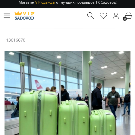
Отправление заказа 1-3 дня
по РФ и МСК!
Магазин
VIP одежды
от лучших продавцов ТК Садовод!
0
Отправление заказа 1-3 дня
по РФ и МСК!
13616670