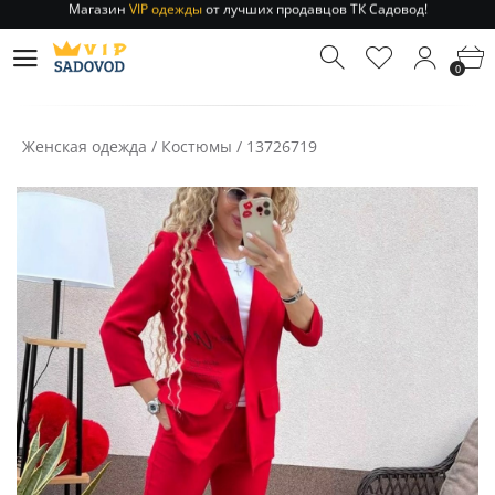
Отправление заказа 1-3 дня
по РФ и МСК!
Магазин
VIP одежды
от лучших продавцов ТК Садовод!
0
Отправление заказа 1-3 дня
по РФ и МСК!
Женская одежда
/
Костюмы
/
13726719