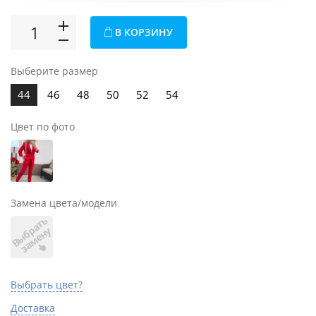
В КОРЗИНУ
Выберите размер
44
46
48
50
52
54
Цвет по фото
Замена цвета/модели
В
ы
б
а
т
ь
з
а
м
е
н
р
у
Выбрать цвет?
Доставка