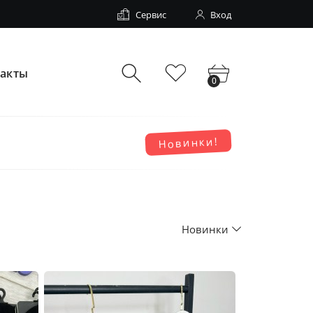
Сервис
Вход
такты
0
Новинки!
Новинки